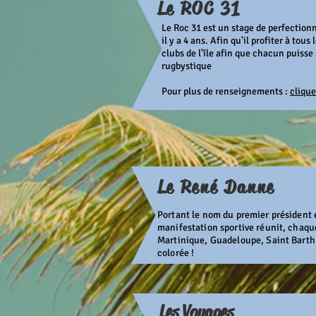
Le ROC 31
Le Roc 31 est un stage de perfection
il y a 4 ans. Afin qu'il profiter à tou
clubs de l'île afin que chacun puiss
rugbystique
Pour plus de renseignements :
clique
Le René Danne
Portant le nom du premier président
manifestation sportive réunit, chaqu
Martinique, Guadeloupe, Saint Barth 
colorée !
Les Voyages